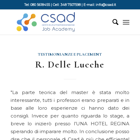
Tel: 080 5618455 | Cell: 348 7507598 | E-mail: info@csad.it
TESTIMONIANZE E PLACEMENT
R. Delle Lucche
La parte teorica del master è stata molto
interessante, tutti i professori erano preparati e in
base alle loro esperienze ci hanno dato dei
consigli. Invece per quanto riguarda lo stage, a
breve lo inizierò presso l’UNA HOTEL REGINA
sperando di imparare molto. In conclusione posso
dire che il personale di Csad è più che efficiente!