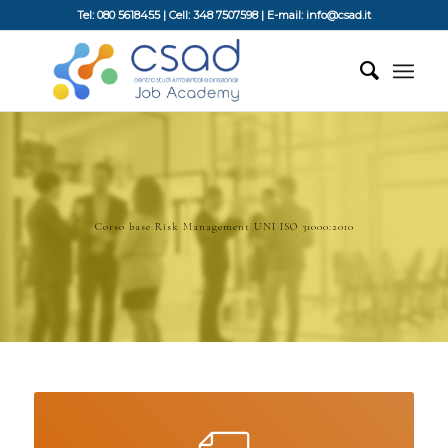
Tel: 080 5618455 | Cell: 348 7507598 | E-mail: info@csad.it
Corso base Risk Management UNI ISO 31000:2010