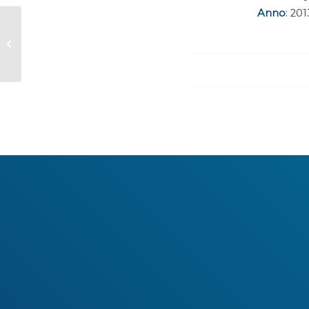
Anno
: 201
P. Martano