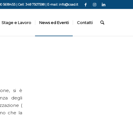
80 5618455 | Cell: 348 7507598 | E-mail: info@csad.it
Stage e Lavoro
News ed Eventi
Contatti
ione, si è
anza degli
zzazione (
amo che la