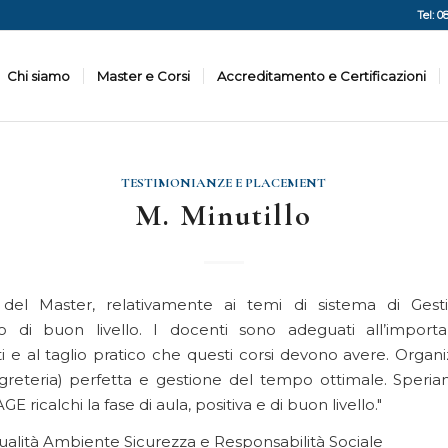
Tel: 0
Chi siamo
Master e Corsi
Accreditamento e Certificazioni
TESTIMONIANZE E PLACEMENT
M. Minutillo
lo del Master, relativamente ai temi di sistema di Gest
o di buon livello. I docenti sono adeguati all’import
 e al taglio pratico che questi corsi devono avere. Organi
egreteria) perfetta e gestione del tempo ottimale. Speri
GE ricalchi la fase di aula, positiva e di buon livello.
Qualità Ambiente Sicurezza e Responsabilità Sociale