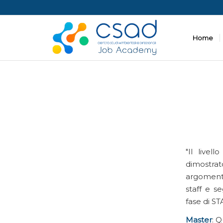
Home
Il livel
dimostrat
argomenti
staff e s
fase di STA
Master
: 