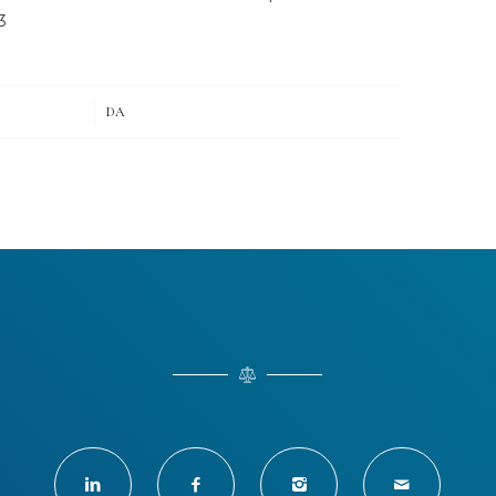
3
/
DA