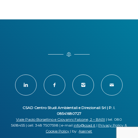
CSAD Centro Studi Ambientali e Direzionali Srl | P. I.
08541680727
Viale Paolo Borsellino e Giovanni Falcone, 2 – BARI
| tel. 080
5618455 | cell. 348 7507598 | e-mail
info@csad.it
|
Privacy Policy
&
Cookie Policy
| by:
Asernet