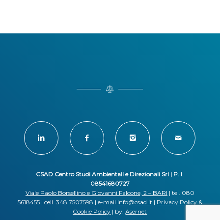
CSAD Centro Studi Ambientali e Direzionali Srl | P. I.
08541680727
Viale Paolo Borsellino e Giovanni Falcone, 2 – BARI
| tel. 080
5618455 | cell. 348 7507598 | e-mail
info@csad.it
|
Privacy Policy
&
Cookie Policy
| by:
Asernet