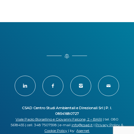
CSAD Centro Studi Ambientali e Direzionali Srl | P. I.
08541680727
Viale Paolo Borsellino e Giovanni Falcone, 2 – BARI
| tel. 080
5618455 | cell. 348 7507598 | e-mail
info@csad.it
|
Privacy Policy
&
Cookie Policy
| by:
Asernet