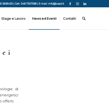
80 5618455 | Cell: 348 7507598 | E-mail: info@csad.it
Stage e Lavoro
News ed Eventi
Contatti
 e i
nologie di
energetici
 offerti.