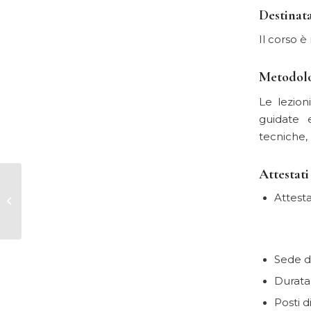
Destinata
Il corso è 
Metodolo
Le lezion
guidate e
tecniche, 
Attestati
Corso Internal Auditor Sistemi di
Attest
Gestione dell’Energia UNI CEI EN
ISO...
Sede de
Durata:
Posti d