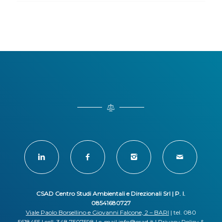
CSAD Centro Studi Ambientali e Direzionali Srl | P. I.
08541680727
Viale Paolo Borsellino e Giovanni Falcone, 2 – BARI
| tel. 080
5618455 | cell. 348 7507598 | e-mail
info@csad.it
|
Privacy Policy
&