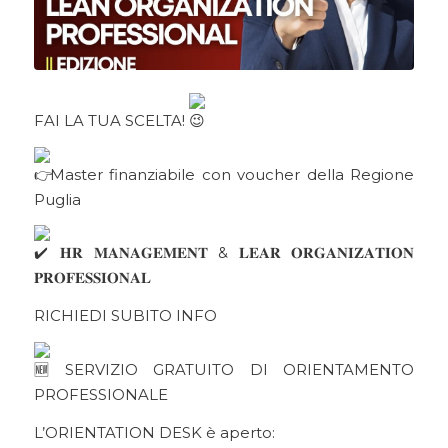
FAI LA TUA SCELTA!
Master finanziabile con voucher della Regione
Puglia
𝐇𝐑 𝐌𝐀𝐍𝐀𝐆𝐄𝐌𝐄𝐍𝐓 & 𝐋𝐄𝐀𝐑 𝐎𝐑𝐆𝐀𝐍𝐈𝐙𝐀𝐓𝐈𝐎𝐍
𝐏𝐑𝐎𝐅𝐄𝐒𝐒𝐈𝐎𝐍𝐀𝐋
RICHIEDI SUBITO INFO
SERVIZIO GRATUITO DI ORIENTAMENTO
PROFESSIONALE
L’ORIENTATION DESK è aperto: