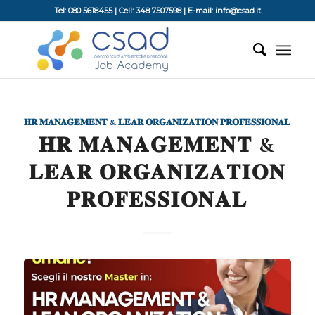
Tel: 080 5618455 | Cell: 348 7507598 | E-mail: info@csad.it
𝐇𝐑 𝐌𝐀𝐍𝐀𝐆𝐄𝐌𝐄𝐍𝐓 & 𝐋𝐄𝐀𝐑 𝐎𝐑𝐆𝐀𝐍𝐈𝐙𝐀𝐓𝐈𝐎𝐍 𝐏𝐑𝐎𝐅𝐄𝐒𝐒𝐈𝐎𝐍𝐀𝐋
𝐇𝐑 𝐌𝐀𝐍𝐀𝐆𝐄𝐌𝐄𝐍𝐓 &
𝐋𝐄𝐀𝐑 𝐎𝐑𝐆𝐀𝐍𝐈𝐙𝐀𝐓𝐈𝐎𝐍
𝐏𝐑𝐎𝐅𝐄𝐒𝐒𝐈𝐎𝐍𝐀𝐋